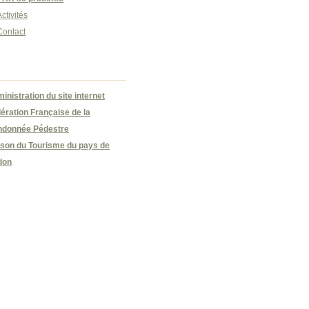
ctivités
Contact
inistration du site internet
ération Française de la
donnée Pédestre
son du Tourisme du pays de
don