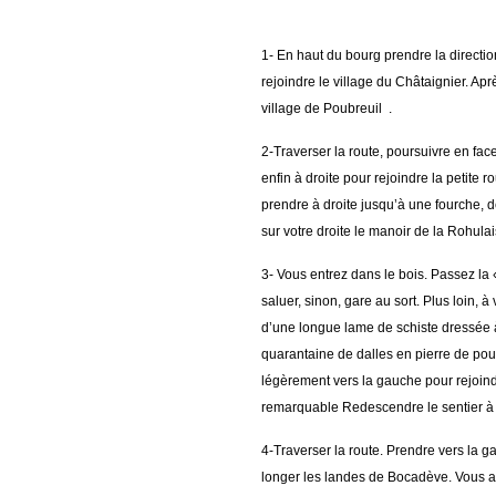
1- En haut du bourg prendre la directio
rejoindre le village du Châtaignier. Ap
village de Poubreuil .
2-Traverser la route, poursuivre en fa
enfin à droite pour rejoindre la petite r
prendre à droite jusqu’à une fourche, d
sur votre droite le manoir de la Rohulais
3- Vous entrez dans le bois. Passez la 
saluer, sinon, gare au sort. Plus loin, 
d’une longue lame de schiste dressée 
quarantaine de dalles en pierre de po
légèrement vers la gauche pour rejoindr
remarquable Redescendre le sentier à t
4-Traverser la route. Prendre vers la g
longer les landes de Bocadève. Vous arri