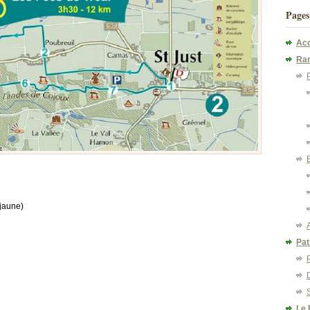
Pages
Acc
Ra
(jaune)
Pat
Le 