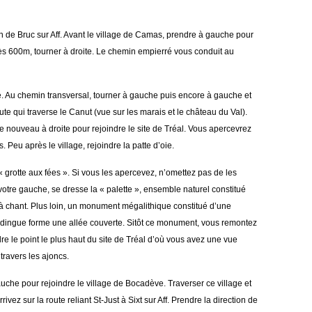
n de Bruc sur Aff. Avant le village de Camas, prendre à gauche pour
rès 600m, tourner à droite. Le chemin empierré vous conduit au
ce. Au chemin transversal, tourner à gauche puis encore à gauche et
oute qui traverse le Canut (vue sur les marais et le château du Val).
e nouveau à droite pour rejoindre le site de Tréal. Vous apercevrez
. Peu après le village, rejoindre la patte d’oie.
« grotte aux fées ». Si vous les apercevez, n’omettez pas de les
à votre gauche, se dresse la « palette », ensemble naturel constitué
à chant. Plus loin, un monument mégalithique constitué d’une
udingue forme une allée couverte. Sitôt ce monument, vous remontez
e le point le plus haut du site de Tréal d’où vous avez une vue
ravers les ajoncs.
auche pour rejoindre le village de Bocadève. Traverser ce village et
vez sur la route reliant St-Just à Sixt sur Aff. Prendre la direction de