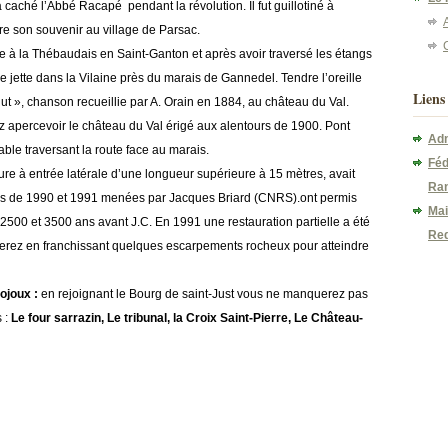
aché l’Abbé Racapé pendant la révolution. Il fut guillotiné à
A
 son souvenir au village de Parsac.
 à la Thébaudais en Saint-Ganton et après avoir traversé les étangs
se jette dans la Vilaine près du marais de Gannedel. Tendre l’oreille
Liens
nut », chanson recueillie par A. Orain en 1884, au château du Val.
 apercevoir le château du Val érigé aux alentours de 1900. Pont
Adm
ble traversant la route face au marais.
Féd
ure à entrée latérale d’une longueur supérieure à 15 mètres, avait
Ran
les de 1990 et 1991 menées par Jacques Briard (CNRS).ont permis
Mai
2500 et 3500 ans avant J.C. En 1991 une restauration partielle a été
Re
gerez en franchissant quelques escarpements rocheux pour atteindre
ojoux :
en rejoignant le Bourg de saint-Just vous ne manquerez pas
 :
Le four sarrazin, Le tribunal, la Croix Saint-Pierre, Le Château-