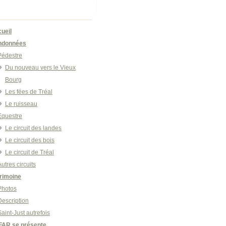
ueil
ndonnées
Pédestre
Du nouveau vers le Vieux
Bourg
Les fées de Tréal
Le ruisseau
Equestre
Le circuit des landes
Le circuit des bois
Le circuit de Tréal
Autres circuits
rimoine
Photos
Description
Saint-Just autrefois
FAR se présente