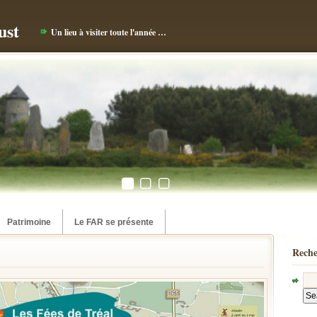
ust
Un lieu à visiter toute l'année …
Patrimoine
Le FAR se présente
Reche