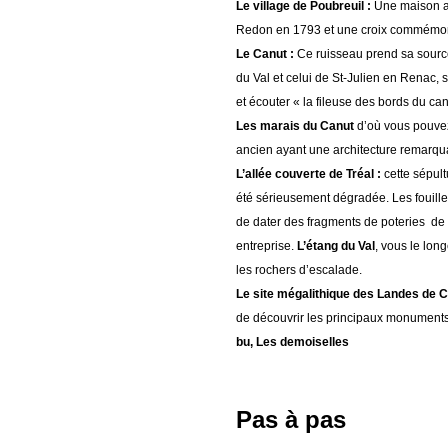
Le village de Poubreuil :
Une maison a c
Redon en 1793 et une croix commémore
Le Canut :
Ce ruisseau prend sa source
du Val et celui de St-Julien en Renac, 
et écouter « la fileuse des bords du ca
Les marais du Canut
d’où vous pouvez
ancien ayant une architecture remarqua
L’allée couverte de Tréal :
cette sépult
été sérieusement dégradée. Les fouil
de dater des fragments de poteries de 
entreprise.
L’étang du Val
, vous le lon
les rochers d’escalade.
Le site mégalithique des Landes de C
de découvrir les principaux monuments
bu, Les demoiselles
Pas à pas