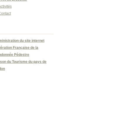
ctivités
Contact
inistration du site internet
ération Française de la
donnée Pédestre
son du Tourisme du pays de
don