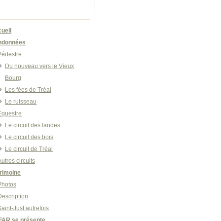
ueil
ndonnées
Pédestre
Du nouveau vers le Vieux
Bourg
Les fées de Tréal
Le ruisseau
Equestre
Le circuit des landes
Le circuit des bois
Le circuit de Tréal
Autres circuits
rimoine
Photos
Description
Saint-Just autrefois
FAR se présente