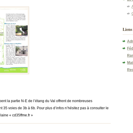
A
Liens
Adm
Féd
Ran
Mai
Re
bent la partie N-E de l’étang du Val offrent de nombreuses
 35 voies de 3b à 6b. Pour plus d’infos n’hésitez pas à consulter le
ilaine « cd35ffme.fr »