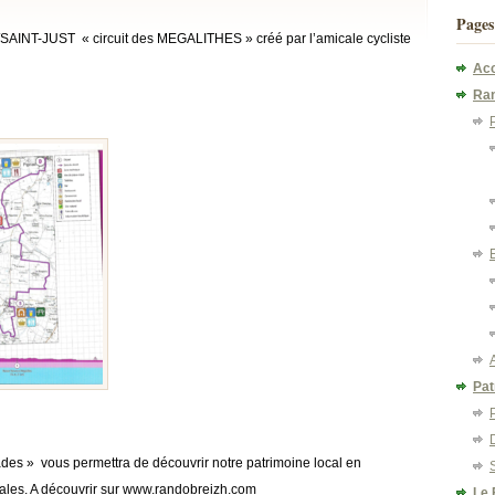
Pages
/SAINT-JUST « circuit des MEGALITHES » créé par l’amicale cycliste
Acc
Ra
Pat
ades » vous permettra de découvrir notre patrimoine local en
ales. A découvrir sur www.randobreizh.com
Le 