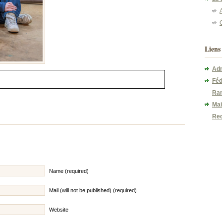
A
Liens
Adm
Féd
Ran
Mai
Re
Name (required)
Mail (will not be published) (required)
Website