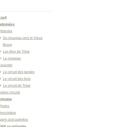
ueil
ndonnées
Pédestre
Du nouveau vers le Vieux
Bourg
Les fées de Tréal
Le ruisseau
Equestre
Le circuit des landes
Le circuit des bois
Le circuit de Tréal
Autres circuits
rimoine
Photos
Description
Saint-Just autrefois
FAR se présente