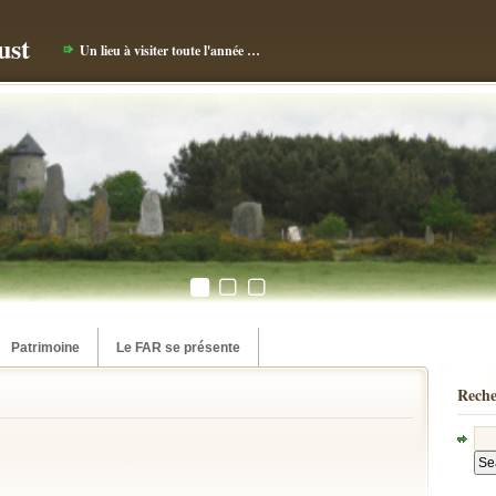
ust
Un lieu à visiter toute l'année …
Patrimoine
Le FAR se présente
Reche