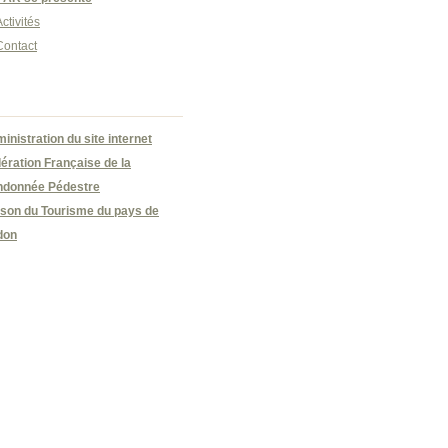
ctivités
Contact
inistration du site internet
ération Française de la
donnée Pédestre
son du Tourisme du pays de
don